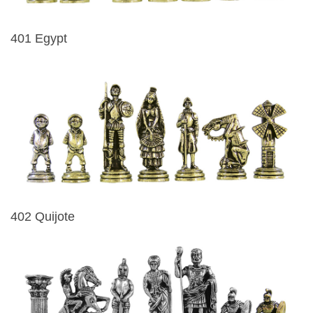
401 Egypt
402 Quijote