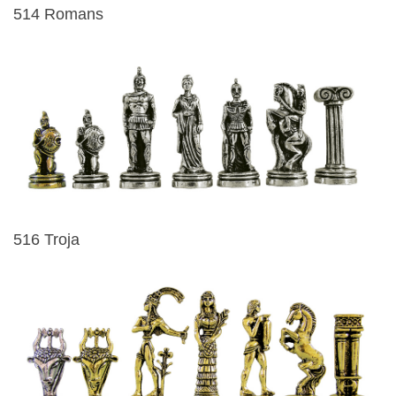
514 Romans
516 Troja