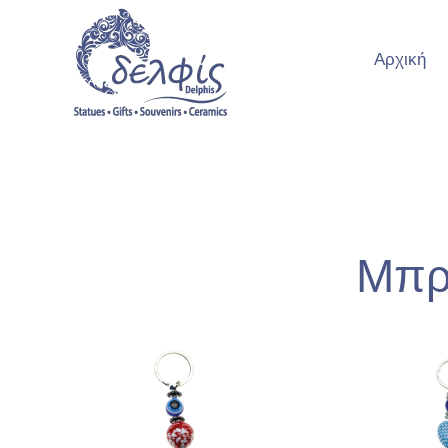
Αρχική
Mπρ